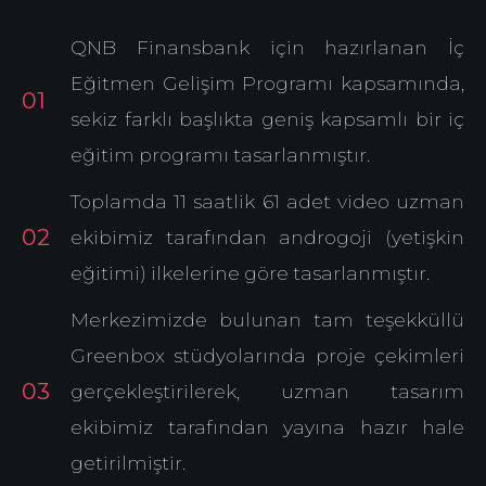
Kılavuzlar
QNB Finansbank için hazırlanan İç
Projelerimiz
Eğitmen Gelişim Programı kapsamında,
sekiz farklı başlıkta geniş kapsamlı bir iç
Neler Yapıyoruz?
eğitim programı tasarlanmıştır.
İletişim
Toplamda 11 saatlik 61 adet video uzman
ekibimiz tarafından androgoji (yetişkin
eğitimi) ilkelerine göre tasarlanmıştır.
Merkezimizde bulunan tam teşekküllü
Greenbox stüdyolarında proje çekimleri
gerçekleştirilerek, uzman tasarım
ekibimiz tarafından yayına hazır hale
getirilmiştir.