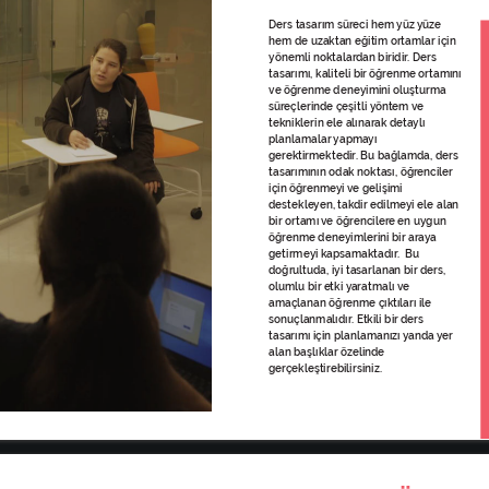
Baugo Onlin
Anasayfa
Hakkımızda
Kılavuzlar
Projelerimiz